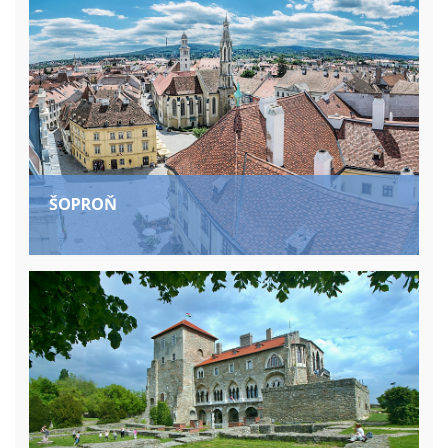
ŠOPROŇ