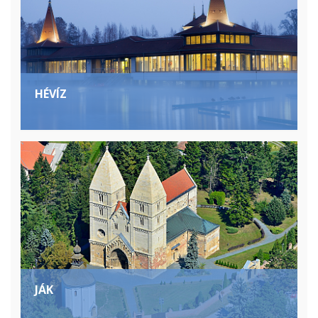
HÉVÍZ
JÁK