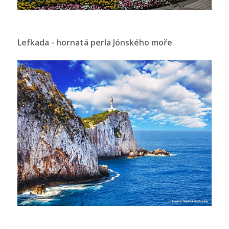
Lefkada - hornatá perla Jónského moře