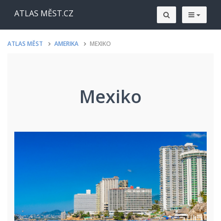
ATLAS MĚST.CZ
ATLAS MĚST
AMERIKA
MEXIKO
Mexiko