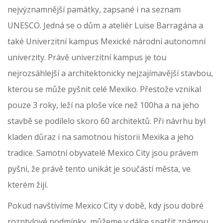
nejvýznamnější památky, zapsané i na seznam
UNESCO. Jedná se o dům a ateliér Luise Barragána a
také Univerzitní kampus Mexické národní autonomní
univerzity. Právě univerzitní kampus je tou
nejrozsáhlejší a architektonicky nejzajímavější stavbou,
kterou se může pyšnit celé Mexiko. Přestože vznikal
pouze 3 roky, leží na ploše více než 100ha a na jeho
stavbě se podílelo skoro 60 architektů. Při návrhu byl
kladen důraz i na samotnou historii Mexika a jeho
tradice. Samotní obyvatelé Mexico City jsou právem
pyšni, že právě tento unikát je součástí města, ve
kterém žijí.
Pokud navštívíme Mexico City v době, kdy jsou dobré
rozptylové podmínky, můžeme v dálce spatřit známou