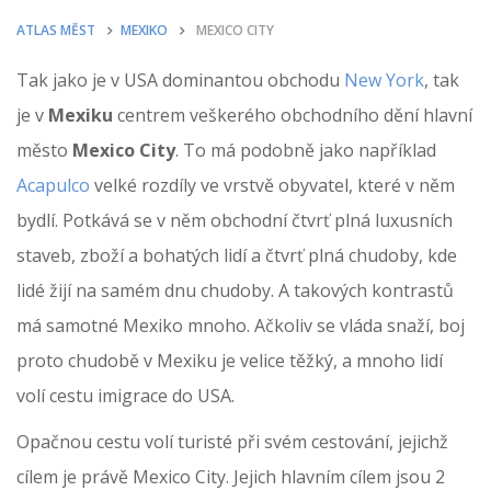
ATLAS MĚST
MEXIKO
MEXICO CITY
Tak jako je v USA dominantou obchodu
New York
, tak
je v
Mexiku
centrem veškerého obchodního dění hlavní
město
Mexico City
. To má podobně jako například
Acapulco
velké rozdíly ve vrstvě obyvatel, které v něm
bydlí. Potkává se v něm obchodní čtvrť plná luxusních
staveb, zboží a bohatých lidí a čtvrť plná chudoby, kde
lidé žijí na samém dnu chudoby. A takových kontrastů
má samotné Mexiko mnoho. Ačkoliv se vláda snaží, boj
proto chudobě v Mexiku je velice těžký, a mnoho lidí
volí cestu imigrace do USA.
Opačnou cestu volí turisté při svém cestování, jejichž
cílem je právě Mexico City. Jejich hlavním cílem jsou 2