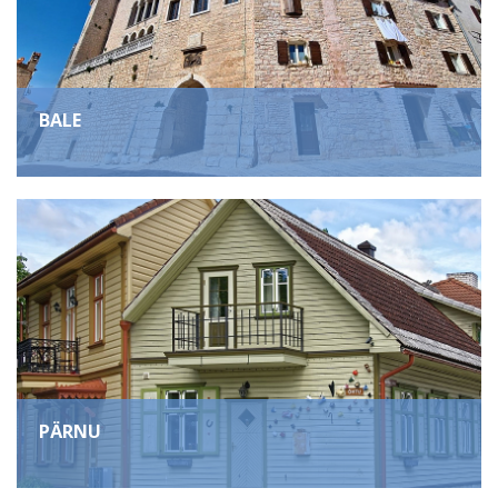
BALE
PÄRNU