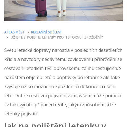
ATLAS MĚST
REKLAMNÍ SDĚLENÍ
UŽ JSTE SI POJISTILI LETENKY PROTI STORNU I ZPOŽDĚNÍ?
Světu letecké dopravy narostla v posledních desetiletích
křídla a navzdory nedávnému covidovému přibrždění se
cestování letadlem těší obrovskému zájmu cestujících. S
nárůstem objemu letů a poptávky po létání se ale také
zvyšuje riziko možného zpoždění či dokonce zrušení
letu. Dobré cestovní pojištění vám ovšem může pomoci
i v takovýchto případech. Víte, jakým způsobem si lze
letenky pojistit?
Jak na pojištění letenky v