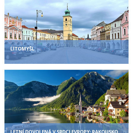
LITOMYŠL
LETNÍ DOVOLENÁ V SRDCI EVROPY: RAKOUSKO,