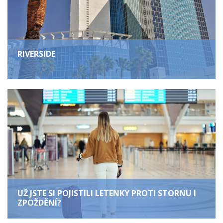
RIVERSIDE
UŽ JSTE SI POJISTILI LETENKY PROTI STORNU I
ZPOŽDĚNÍ?