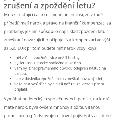
zrušení a zpoždění letu?
Mnozí cestující často nicméně ani netuší, že v řadě
případů mají nárok a právo na finanční kompenzaci za
problémy, jež jim způsobilo například zpoždění letu či
zmeškání navazujícího přípoje. Na kompenzaci ve výši
až 525 EUR přitom budete mít nárok vždy, když:
měl váš let zpoždění více než 3 hodiny,
byl let vinou letecké společnosti zrušen,
vám byl z neoprávněného důvodu odepřen nástup na
palubu,
jste v důsledku zpoždění letu zmeškali navazující let,
vaše cestovní třída byla nižší než ta, za kterou jste si
připlatili.
Vymáhat po leteckých společnostech peníze, na které
máte nárok, bývá ovšem mnohdy složité. Vítanou
pomoc proto představuje cestovní pojištění s asistencí