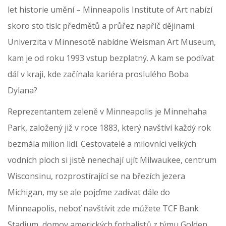
let historie umění – Minneapolis Institute of Art nabízí
skoro sto tisíc předmětů a průřez napříč dějinami.
Univerzita v Minnesotě nabídne Weisman Art Museum,
kam je od roku 1993 vstup bezplatný. A kam se podívat
dál v kraji, kde začínala kariéra proslulého Boba
Dylana?
Reprezentantem zeleně v Minneapolis je Minnehaha
Park, založený již v roce 1883, který navštíví každý rok
bezmála milion lidí. Cestovatelé a milovníci velkých
vodních ploch si jistě nenechají ujít Milwaukee, centrum
Wisconsinu, rozprostírající se na březích jezera
Michigan, my se ale pojďme zadívat dále do
Minneapolis, neboť navštívit zde můžete TCF Bank
Stadium, domov amerických fotbalistů z týmu Golden