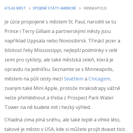
ATLAS MĚST
SPOJENÉ STÁTY AMERICKÉ
MINNEAPOLIS
Je úzce propojené s městem St. Paul, narodili se tu
Prince i Terry Gilliam a partnerskými městy jsou
například Uppsala nebo Novosibirsk. Třináct jezer a
blízkost řeky Misssissippi, nejlepší podmínky v celé
zemi pro cyklisty, ale také městská zeleň, která je
opravdu na jedničku. Seznamte se s Minneapolis,
městem na půli cesty mezi
Seattlem
a
Chicagem
,
zvaným také Mini Apple, protože mrakodrapy vážně
nelze přehlédnout a třeba z Prospect Park Water
Tower na ně budete mít i hezký výhled.
Chladná zima plná sněhu, ale také teplé a vlhké léto,
takové je město v USA, kde si můžete projít dvacet tisíc