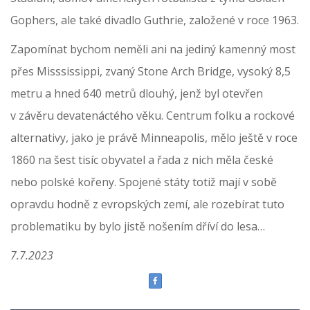
Gophers, ale také divadlo Guthrie, založené v roce 1963.
Zapomínat bychom neměli ani na jediný kamenný most
přes Misssissippi, zvaný Stone Arch Bridge, vysoký 8,5
metru a hned 640 metrů dlouhý, jenž byl otevřen
v závěru devatenáctého věku. Centrum folku a rockové
alternativy, jako je právě Minneapolis, mělo ještě v roce
1860 na šest tisíc obyvatel a řada z nich měla české
nebo polské kořeny. Spojené státy totiž mají v sobě
opravdu hodně z evropských zemí, ale rozebírat tuto
problematiku by bylo jistě nošením dříví do lesa…
7.7.2023