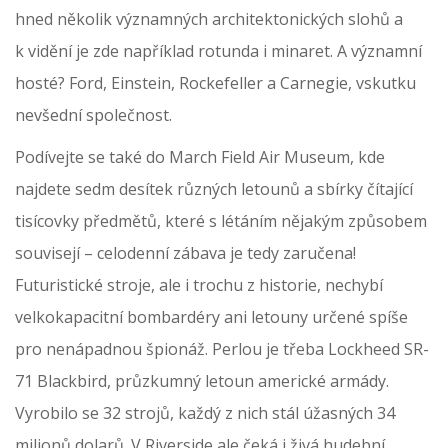
hned několik významných architektonických slohů a
k vidění je zde například rotunda i minaret. A významní
hosté? Ford, Einstein, Rockefeller a Carnegie, vskutku
nevšední společnost.
Podívejte se také do March Field Air Museum, kde
najdete sedm desítek různých letounů a sbírky čítající
tisícovky předmětů, které s létáním nějakým způsobem
souvisejí – celodenní zábava je tedy zaručena!
Futuristické stroje, ale i trochu z historie, nechybí
velkokapacitní bombardéry ani letouny určené spíše
pro nenápadnou špionáž. Perlou je třeba Lockheed SR-
71 Blackbird, průzkumný letoun americké armády.
Vyrobilo se 32 strojů, každý z nich stál úžasných 34
milionů dolarů. V Riverside ale čeká i živá hudební