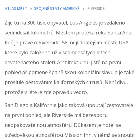
ATLAS MĚST
SPOJENÉ STÁTY AMERICKÉ
RIVERSIDE
Žije tu na 300 tisíc obyvatel, Los Angeles je vzdáleno
sedmdesát kilometrů. Městem protéká řeka Santa Ana.
Řeč je právě o Riverside, 58. nejlidnatějším městě USA,
které bylo založeno už v sedmdesátých letech
devatenáctého století. Architekturou jistě na první
pohled připomene španělskou koloniální slávu a je také
proslulé pěstováním kalifornských citrusů. Není divu,
protože v létě je zde opravdu vedro.
San Diego a Kalifornie jako taková upoutají cestovatele
na první pohled, ale Riverside má bezesporu
neopakovatelnou atmosféru. Důkazem je hotel se
středověkou atmosférou Mission Inn, v němž se snoubí