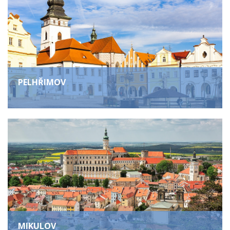
PELHŘIMOV
MIKULOV