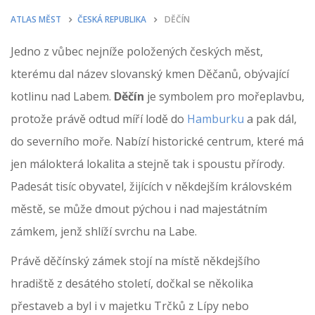
ATLAS MĚST
ČESKÁ REPUBLIKA
DĚČÍN
Jedno z vůbec nejníže položených českých měst,
kterému dal název slovanský kmen Děčanů, obývající
kotlinu nad Labem.
Děčín
je symbolem pro mořeplavbu,
protože právě odtud míří lodě do
Hamburku
a pak dál,
do severního moře. Nabízí historické centrum, které má
jen málokterá lokalita a stejně tak i spoustu přírody.
Padesát tisíc obyvatel, žijících v někdejším královském
městě, se může dmout pýchou i nad majestátním
zámkem, jenž shlíží svrchu na Labe.
Právě děčínský zámek stojí na místě někdejšího
hradiště z desátého století, dočkal se několika
přestaveb a byl i v majetku Trčků z Lípy nebo