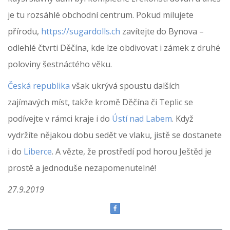
je tu rozsáhlé obchodní centrum. Pokud milujete
přírodu,
https://sugardolls.ch
zavítejte do Bynova –
odlehlé čtvrti Děčína, kde lze obdivovat i zámek z druhé
poloviny šestnáctého věku.
Česká republika
však ukrývá spoustu dalších
zajímavých míst, takže kromě Děčína či Teplic se
podívejte v rámci kraje i do
Ústí nad Labem
. Když
vydržíte nějakou dobu sedět ve vlaku, jistě se dostanete
i do
Liberce
. A vězte, že prostředí pod horou Ještěd je
prostě a jednoduše nezapomenutelné!
27.9.2019