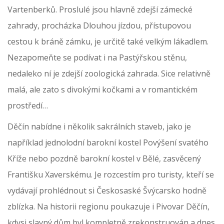
Vartenberků. Proslulé jsou hlavně zdejší zámecké
zahrady, procházka Dlouhou jízdou, přístupovou
cestou k bráně zámku, je určitě také velkým lákadlem.
Nezapomeňte se podívat i na Pastýřskou stěnu,
nedaleko ní je zdejší zoologická zahrada. Sice relativně
malá, ale zato s divokými kočkami a v romantickém
prostředí…
Děčín nabídne i několik sakrálních staveb, jako je
například jednolodní barokní kostel Povýšení svatého
Kříže nebo pozdně barokní kostel v Bělé, zasvěcený
Františku Xaverskému. Je rozcestím pro turisty, kteří se
vydávají prohlédnout si Českosaské Švýcarsko hodně
zblízka. Na historii regionu poukazuje i Pivovar Děčín,
kdysi slavný dům byl kompletně zrekonstruován a dnes