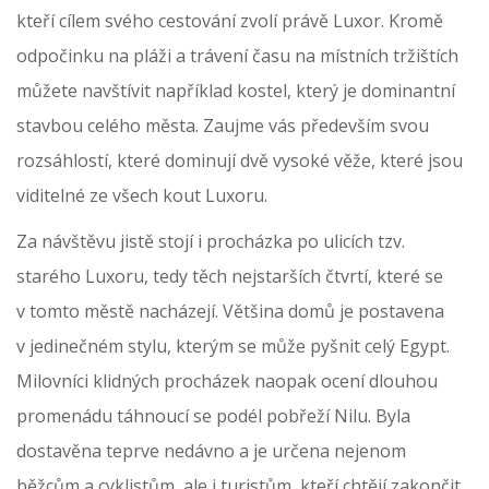
kteří cílem svého cestování zvolí právě Luxor. Kromě
odpočinku na pláži a trávení času na místních tržištích
můžete navštívit například kostel, který je dominantní
stavbou celého města. Zaujme vás především svou
rozsáhlostí, které dominují dvě vysoké věže, které jsou
viditelné ze všech kout Luxoru.
Za návštěvu jistě stojí i procházka po ulicích tzv.
starého Luxoru, tedy těch nejstarších čtvrtí, které se
v tomto městě nacházejí. Většina domů je postavena
v jedinečném stylu, kterým se může pyšnit celý Egypt.
Milovníci klidných procházek naopak ocení dlouhou
promenádu táhnoucí se podél pobřeží Nilu. Byla
dostavěna teprve nedávno a je určena nejenom
běžcům a cyklistům, ale i turistům, kteří chtějí zakončit