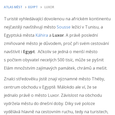
ATLAS MĚST
EGYPT
LUXOR
Turisté vyhledávající dovolenou na africkém kontinentu
nejčastěji navštěvují město
Sousse
ležící v Tunisu, a
Egyptská města
Káhira
a
Luxor
. A právě poslední
zmiňované město je důvodem, proč při svém cestování
navštívit i
Egypt
. Ačkoliv se jedná o menší město
s počtem obyvatel necelých 500 tisíc, může se pyšnit
Elám množstvím zajímavých památek, chrámů a mešit.
Znalci středověku jistě znají významné město Théby,
centrum obchodu v Egyptě. Málokdo ale ví, že se
jednalo právě o město Luxor. Závislost na obchodu
vydržela městu do dnešní doby. Díky své poloze
vydělává hlavně na cestovním ruchu, tedy na turistech,