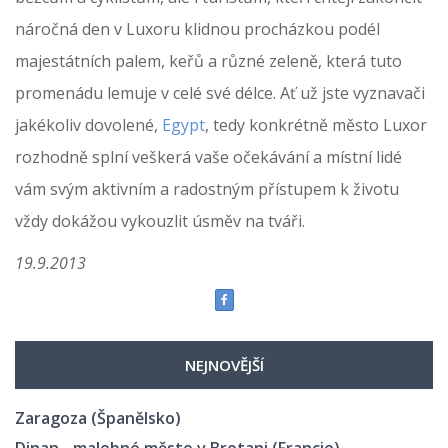
náročná den v Luxoru klidnou procházkou podél
majestátních palem, keřů a různé zeleně, která tuto
promenádu lemuje v celé své délce. Ať už jste vyznavači
jakékoliv dovolené,
Egypt
, tedy konkrétně město Luxor
rozhodně splní veškerá vaše očekávání a místní lidé
vám svým aktivním a radostným přístupem k životu
vždy dokážou vykouzlit úsměv na tváři.
19.9.2013
NEJNOVĚJŠÍ
Zaragoza (Španělsko)
Dinan - malebné město v Bretani (Francie)