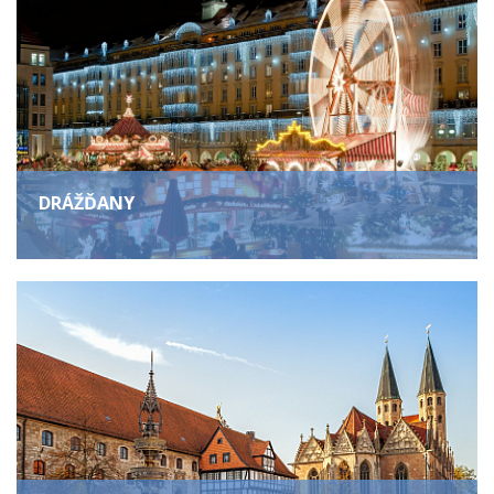
DRÁŽĎANY