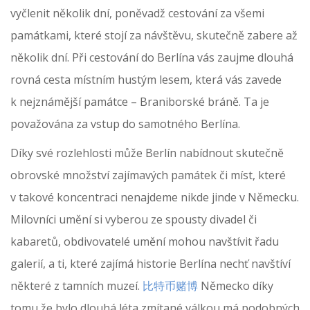
vyčlenit několik dní, poněvadž cestování za všemi
památkami, které stojí za návštěvu, skutečně zabere až
několik dní. Při cestování do Berlína vás zaujme dlouhá
rovná cesta místním hustým lesem, která vás zavede
k nejznámější památce – Braniborské bráně. Ta je
považována za vstup do samotného Berlína.
Díky své rozlehlosti může Berlín nabídnout skutečně
obrovské množství zajímavých památek či míst, které
v takové koncentraci nenajdeme nikde jinde v Německu.
Milovníci umění si vyberou ze spousty divadel či
kabaretů, obdivovatelé umění mohou navštívit řadu
galerií, a ti, které zajímá historie Berlína nechť navštíví
některé z tamních muzeí.
比特币赌博
Německo díky
tomu že bylo dlouhá léta zmítané válkou má podobných