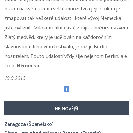
muzeí na svém území velké množství a jejich cílem je
zmapovat tak veškeré události, které vývoj Německa
jistě ovlivnili. Milovníci filmů jistě znají ocenění s názvem
Zlatý medvěd, který je udělován na každoročním
slavnostním filmovém festivalu, jehož je Berlín
hostitelem. Touto událostí vždy žije nejenom Berlín, ale
i celé
Německo
.
19.9.2013
NEJNOVĚJŠÍ
Zaragoza (Španělsko)
Dinan - malebné město v Bretani (Francie)