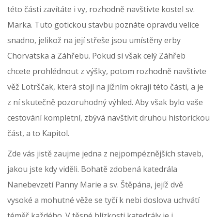
této části zavítáte i vy, rozhodně navštivte kostel sv.
Marka. Tuto gotickou stavbu poznáte opravdu velice
snadno, jelikož na její střeše jsou umístěny erby
Chorvatska a Záhřebu. Pokud si však celý Záhřeb
chcete prohlédnout z výšky, potom rozhodně navštivte
věž Lotrščak, která stojí na jižním okraji této části, a je
z ní skutečně pozoruhodný výhled. Aby však bylo vaše
cestování kompletní, zbývá navštívit druhou historickou
část, a to Kapitol.
Zde vás jistě zaujme jedna z nejpompéznějších staveb,
jakou jste kdy viděli. Bohatě zdobená katedrála
Nanebevzetí Panny Marie a sv. Štěpána, jejíž dvě
vysoké a mohutné věže se tyčí k nebi doslova uchvátí
téměř každého. V těsné blízkosti katedrály je i