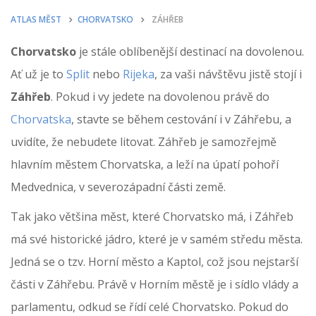
ATLAS MĚST
CHORVATSKO
ZÁHŘEB
Chorvatsko
je stále oblíbenější destinací na dovolenou.
Ať už je to
Split
nebo
Rijeka
, za vaši návštěvu jistě stojí i
Záhřeb
. Pokud i vy jedete na dovolenou právě do
Chorvatska
, stavte se během cestování i v Záhřebu, a
uvidíte, že nebudete litovat. Záhřeb je samozřejmě
hlavním městem Chorvatska, a leží na úpatí pohoří
Medvednica, v severozápadní části země.
Tak jako většina měst, které Chorvatsko má, i Záhřeb
má své historické jádro, které je v samém středu města.
Jedná se o tzv. Horní město a Kaptol, což jsou nejstarší
části v Záhřebu. Právě v Horním městě je i sídlo vlády a
parlamentu, odkud se řídí celé Chorvatsko. Pokud do