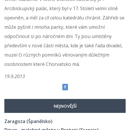
Arcibiskupský palác, který byl v 17. Století velmi silně
opevněn, a měl za cíl celou katedrálu chránit. Záhřeb se
může pyšnit i mnoha parky, které vám umožní
odpočinout si po náročném dni. Ty jsou umístěny
především v nové části města, kde je také řada divadel,
muzeí či různých pomníků věnovaným důležitým
osobnostem které Chorvatsko má.
19.9.2013
NEJNOVĚJŠÍ
Zaragoza (Španělsko)
Dinan - malebné město v Bretani (Francie)