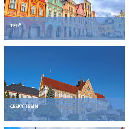
TELČ
ČESKÝ TĚŠÍN