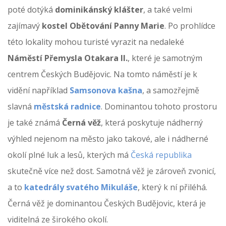
poté dotýká
dominikánský klášter
, a také velmi
zajímavý
kostel Obětování Panny Marie
. Po prohlídce
této lokality mohou turisté vyrazit na nedaleké
Náměstí Přemysla Otakara II.
, které je samotným
centrem Českých Budějovic. Na tomto náměstí je k
vidění například
Samsonova kašna
, a samozřejmě
slavná
městská radnice
. Dominantou tohoto prostoru
je také známá
Černá věž
, která poskytuje nádherný
výhled nejenom na město jako takové, ale i nádherné
okolí plné luk a lesů, kterých má
Česká republika
skutečně více než dost. Samotná věž je zároveň zvonicí,
a to
katedrály svatého Mikuláše
, který k ní přiléhá.
Černá věž je dominantou Českých Budějovic, která je
viditelná ze širokého okolí.