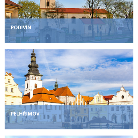
PODIVÍN
PELHŘIMOV