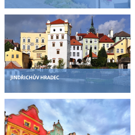
JINDŘICHŮV HRADEC