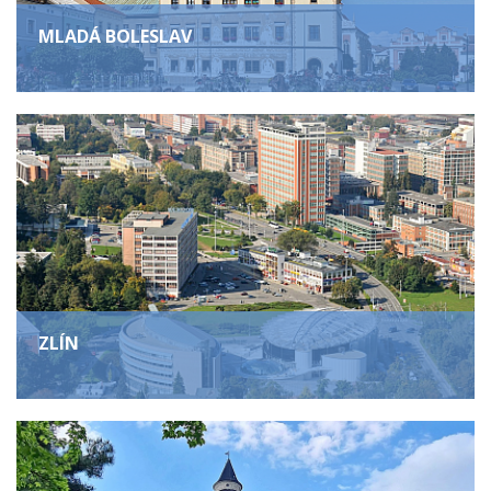
MLADÁ BOLESLAV
ZLÍN