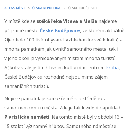
ATLAS MĚST
ČESKÁ REPUBLIKA
ČESKÉ BUDĚJOVICE
V místě kde se
stéká řeka Vltava a Malše
najdeme
příjemné město
České Budějovice
, ve kterém aktuálně
žije okolo 100 tisíc obyvatel. Vzhledem ke své lokalitě a
mnoha památkám jak uvnitř samotného města, tak i
v jeho okolí je vyhledávaným místem mnoha turistů.
Ačkoliv stále je tím hlavním kulturním centrem
Praha
,
České Budějovice rozhodně nejsou mimo zájem
zahraničních turistů.
Nejvíce památek je samozřejmě soustředěno v
samotném centru města. Zde je tak k vidění například
Piaristické náměstí
. Na tomto místě byl v období 13 –
15 století významný hřbitov. Samotného náměstí se