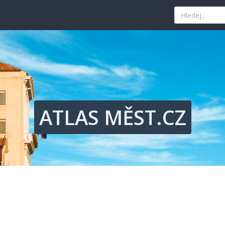
ého kouta Ostravy
kává tradici a nejlepší paellu
nad tyrkysovým mořem
edat ty nejvýhodnější nabídky
hled, historii i současné umění
ého kouta Ostravy
kává tradici a nejlepší paellu
nad tyrkysovým mořem
edat ty nejvýhodnější nabídky
ATLAS MĚST.CZ