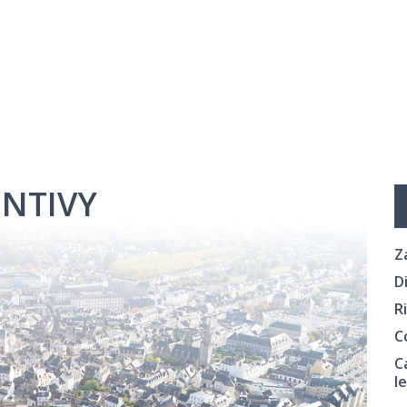
NTIVY
Z
D
R
C
C
l