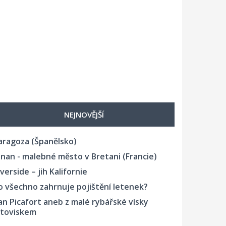
NEJNOVĚJŠÍ
aragoza (Španělsko)
inan - malebné město v Bretani (Francie)
iverside – jih Kalifornie
o všechno zahrnuje pojištění letenek?
an Picafort aneb z malé rybářské vísky
etoviskem