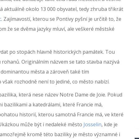
má aktuálně okolo 13 000 obyvatel, tedy zhruba třikrát
c
. Zajímavostí, kterou se Pontivy pyšní je určitě to, že
om že se dvěma jazyky mluví, ale veškeré městské
vydat po stopách hlavně historických památek. Tou
du rohanů. Originálním názvem se tato stavba nazývá
je dominantou města a zároveň také tím
 však rozhodně není to jediné, co město nabízí.
bazilika, která nese název Notre Dame de Joie. Pokud
 bazilikami a katedrálami, které Francie má,
ohatou historií, kterou samotná Francie má, ve které
. Ukázkou může být i nedaleké město
Josselin
, kde je
Samozřejmě kromě této baziliky je město významné i