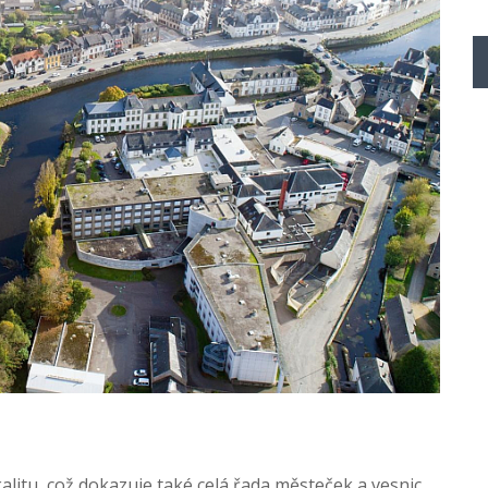
litu, což dokazuje také celá řada městeček a vesnic.