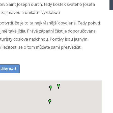
ázev Saint Joseph durch, tedy kostek svatého Josefa.
i zajímavou a unikátní výzdobou.
otvrdí, že je to ta nejkrásnější dovolená. Tedy pokud
ejmě také jídla. Právě západní část je doporučována
ré turisty doslova nadchnou. Pontivy jsou jasným
příležitosti se o tom můžete sami přesvědčit.
Sdílej na