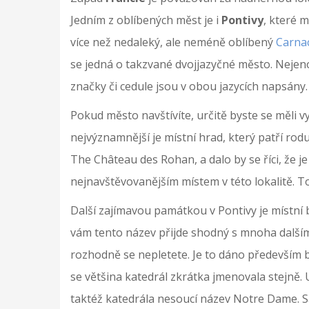
Jedním z oblíbených měst je i
Pontivy
, které 
více než nedaleký, ale neméně oblíbený
Carna
se jedná o takzvané dvojjazyčné město. Nejen
značky či cedule jsou v obou jazycích napsány.
Pokud město navštívíte, určitě byste se měli 
nejvýznamnější je místní hrad, který patří ro
The Château des Rohan, a dalo by se říci, že 
nejnavštěvovanějším místem v této lokalitě. To
Další zajímavou památkou v Pontivy je místní 
vám tento název přijde shodný s mnoha dalšími
rozhodně se nepletete. Je to dáno především b
se většina katedrál zkrátka jmenovala stejně
taktéž katedrála nesoucí název Notre Dame. 