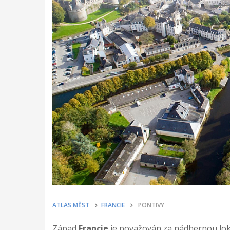
ATLAS MĚST
FRANCIE
PONTIVY
Západ
Francie
je považován za nádhernou loka