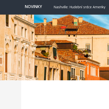
Nashville: Hudební srdce Ameriky
NOVINKY
Vydejte se po Cestě vody do klidn
Valencie: Město, kde futurismus pot
Cervione: Skrytý balkon Korsiky 
Ekonomické cestování: Kdy a kde hl
Svatojánská věž ve Frýdku nabízí vý
Nashville: Hudební srdce Ameriky
Vydejte se po Cestě vody do klidn
Valencie: Město, kde futurismus pot
Cervione: Skrytý balkon Korsiky 
Ekonomické cestování: Kdy a kde hl