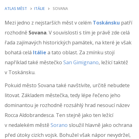
ATLAS MĚST
ITÁLIE
SOVANA
Mezi jedno z nejstarších měst v celém
Toskánsku
patří
rozhodně
Sovana
. V souvislosti s tím je právě zde celá
řada zajímavých historických památek, na které je však
bohatá celá
Itálie
a tato oblast. Za zmínku stojí
například také městečko
San Gimignano
, ležící taktéž
v Toskánsku.
Pokuid město Sovana také navštívíte, určitě nebudete
litovat. Základem městečka, tedy lépe řečeno jeho
dominantou je rozhodně rozsáhlý hrad nesoucí název
Rocca Aldobrandesca. Ten stejně jako ten ležící
v nedalekém městě
Sorano
sloužil hlavně jako ochrana
před útoky cizích vojsk. Bohužel však nápor nevydržel,