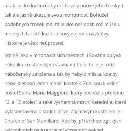
a tak se do dnešní doby dochovaly pouze jeho trosky. I
tak ale jasně ukazuje svou mohutnost. Bohužel
podobných trosek má Itálie více než dost, což může u
mnohých turistů kazit celkový dojem z návštěvy.
Historie je však neúprosná.
Stejně jako v mnoha dalších městech, i Sovana oplývá
několika křesťanskými stavbami. Celá Itálie je totiž
nábožensky založena a tak by nebylo města, kde by
nebyl alespoň jeden menší kostelík. Zde jsou k vidění
kostel Santa Maria Maggiore, který pochází z přelomu
12. a 13. století, a také významná místní katedrála, která
byla dostavěna o století dříve. Zajímavým kostelem je i
Church of San Mamiliano, kde byl při archeologických
vykopávkách nalezen velmi významný poklad,