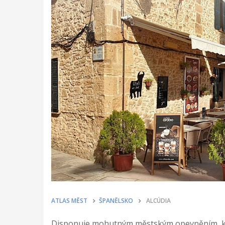
ATLAS MĚST
ŠPANĚLSKO
ALCÚDIA
Disponuje mohutným městským opevněním, kt