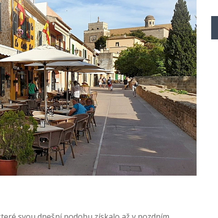
eré svou dnešní podobu získalo až v pozdním