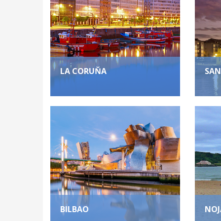
LA CORUŇA
SAN
BILBAO
NOJ