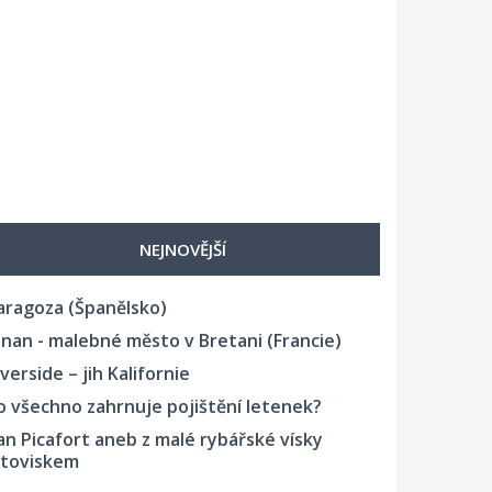
NEJNOVĚJŠÍ
aragoza (Španělsko)
inan - malebné město v Bretani (Francie)
iverside – jih Kalifornie
o všechno zahrnuje pojištění letenek?
an Picafort aneb z malé rybářské vísky
etoviskem