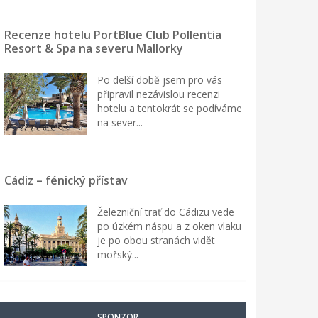
Recenze hotelu PortBlue Club Pollentia
Resort & Spa na severu Mallorky
Po delší době jsem pro vás
připravil nezávislou recenzi
hotelu a tentokrát se podíváme
na sever...
Cádiz – fénický přístav
Železniční trať do Cádizu vede
po úzkém náspu a z oken vlaku
je po obou stranách vidět
mořský...
SPONZOR