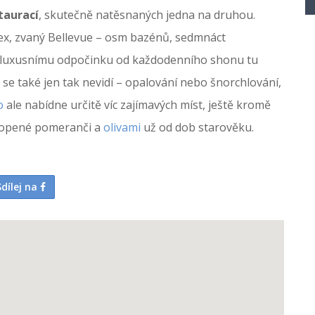
taurací
, skutečně natěsnaných jedna na druhou.
lex, zvaný Bellevue – osm bazénů, sedmnáct
 luxusnímu odpočinku od každodenního shonu tu
o se také jen tak nevidí – opalování nebo šnorchlování,
o
ale nabídne určitě víc zajímavých míst, ještě kromě
lopené pomeranči a
olivami
už od dob starověku.
Sdílej na