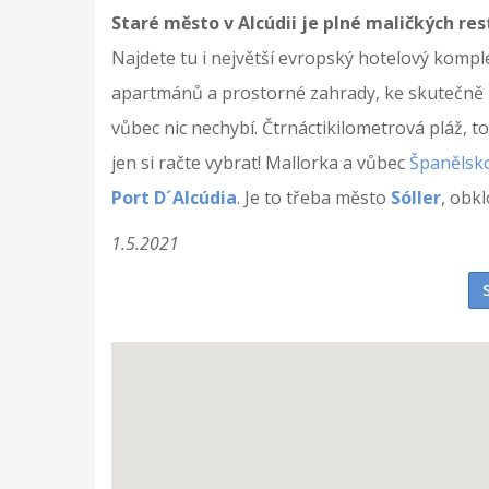
Staré město v Alcúdii je plné maličkých res
Najdete tu i největší evropský hotelový komp
apartmánů a prostorné zahrady, ke skutečně
vůbec nic nechybí. Čtrnáctikilometrová pláž, t
jen si račte vybrat! Mallorka a vůbec
Španělsk
Port D´Alcúdia
. Je to třeba město
Sóller
, obk
1.5.2021