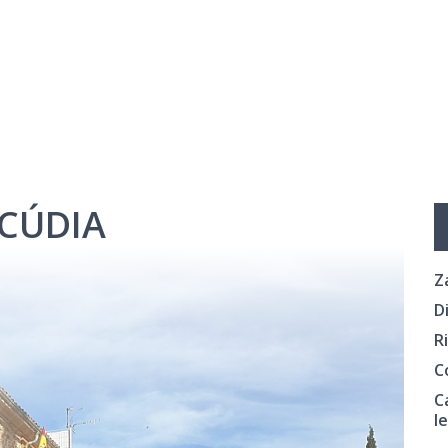
CÚDIA
Z
D
R
C
C
l