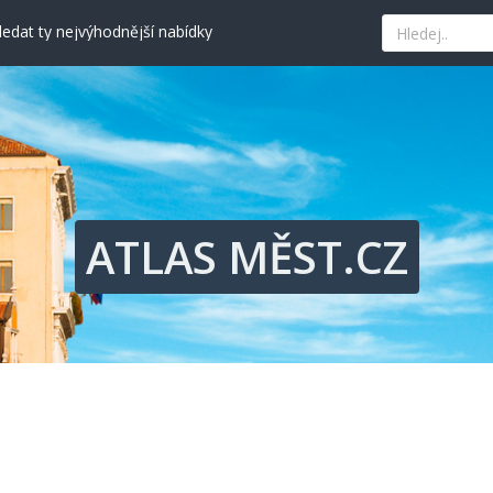
edat ty nejvýhodnější nabídky
hled, historii i současné umění
ého kouta Ostravy
kává tradici a nejlepší paellu
nad tyrkysovým mořem
edat ty nejvýhodnější nabídky
ATLAS MĚST.CZ