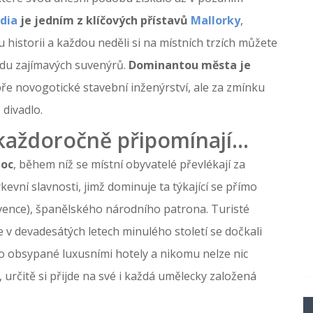
dia
je jedním z klíčových přístavů
Mallorky
,
historii a každou neděli si na místních trzích můžete
řadu zajímavých suvenýrů.
Dominantou města je
pře novogotické stavební inženýrství, ale za zmínku
 divadlo.
 každoročně připomínají…
noc
, během níž se místní obyvatelé převlékají za
kevní slavnosti, jimž dominuje ta týkající se přímo
ervence), španělského národního patrona. Turisté
ve v devadesátých letech minulého století se dočkali
mo obsypané luxusními hotely a nikomu nelze nic
 určitě si přijde na své i každá umělecky založená