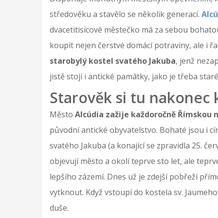
středověku a stavělo se několik generací.
Alcú
dvacetitisícové městečko má za sebou bohatou 
koupit nejen čerstvé domácí potraviny, ale i 
starobylý kostel svatého Jakuba
, jenž neza
jistě stojí i antické památky, jako je třeba staré
Starověk si tu nakonec
Město
Alcúdia zažije každoročně Římskou 
původní antické obyvatelstvo. Bohaté jsou i cír
svatého Jakuba (a konající se zpravidla 25. č
objevují město a okolí teprve sto let, ale tepr
lepšího zázemí. Dnes už je zdejší pobřeží pří
vytknout. Když vstoupí do kostela sv. Jaumeho,
duše.