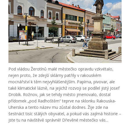
Pod vládou Žerotínů malé městečko opravdu vzkvétalo,
nejen proto, že zdejší sklárny patřily v rakouském
mocnářství k těm nejvyhlášenějším. Papírna, pivovar, ale
také klimatické lázně, na jejichž rozvoji se podílel jistý Josef
Drobík. Rožnov, jak se tehdy město jmenovalo, dostal
přídomek „pod Radhoštěm“ teprve na sklonku Rakouska-
Uherska a tento název mu zůstal dodnes. Žije zde na
šestnáct tisíc stálých obyvatel, a pokud vás zajímá historie –
jste tu na návštěvě správně! Dřevěné městečko vás...