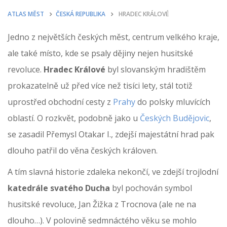
ATLAS MĚST
ČESKÁ REPUBLIKA
HRADEC KRÁLOVÉ
Jedno z největších českých měst, centrum velkého kraje,
ale také místo, kde se psaly dějiny nejen husitské
revoluce.
Hradec Králové
byl slovanským hradištěm
prokazatelně už před více než tisíci lety, stál totiž
uprostřed obchodní cesty z
Prahy
do polsky mluvících
oblastí. O rozkvět, podobně jako u
Českých Budějovic
,
se zasadil Přemysl Otakar I., zdejší majestátní hrad pak
dlouho patřil do věna českých královen.
A tím slavná historie zdaleka nekončí, ve zdejší trojlodní
katedrále svatého Ducha
byl pochován symbol
husitské revoluce, Jan Žižka z Trocnova (ale ne na
dlouho…). V polovině sedmnáctého věku se mohlo