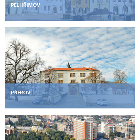
PELHŘIMOV
PŘEROV