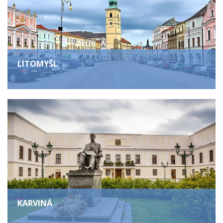
LITOMYŠL
KARVINÁ