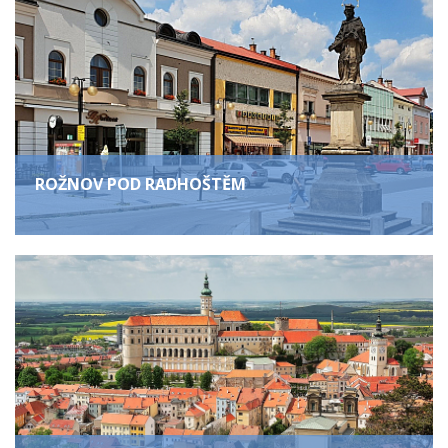
ROŽNOV POD RADHOŠTĚM