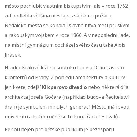
město pochlubit vlastním biskupstvím, ale v roce 1762
žel podlehla většina města rozsáhlému požáru.
Nedaleko města se konala i slavná bitva mezi pruským
a rakouským vojskem v roce 1866. A v neposlední řadě,
na místní gymnázium docházel svého času také Alois
Jirásek.
Hradec Králové leží na soutoku Labe a Orlice, asi sto
kilometrů od Prahy. Z pohledu architektury a kultury
jen kvete, zdejší
Klicperovo divadlo
nebo některá díla
architekta Josefa Gočára (například budova Ředitelství
drah) je symbolem minulých generací. Město má i svou
univerzitu a každoročně se tu koná řada festivalů.
Perlou nejen pro dětské publikum je bezesporu