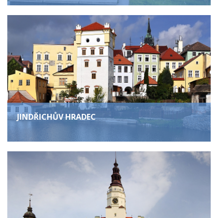
JINDŘICHŮV HRADEC