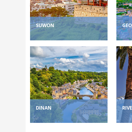
SUWON
GEO
DINAN
RIV