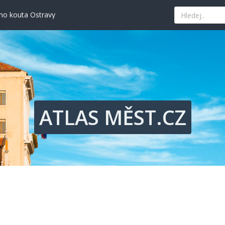
ého kouta Ostravy
kává tradici a nejlepší paellu
nad tyrkysovým mořem
edat ty nejvýhodnější nabídky
hled, historii i současné umění
ého kouta Ostravy
kává tradici a nejlepší paellu
nad tyrkysovým mořem
edat ty nejvýhodnější nabídky
ATLAS MĚST.CZ