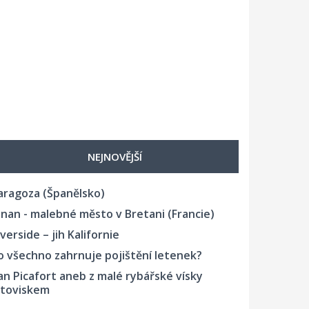
NEJNOVĚJŠÍ
aragoza (Španělsko)
inan - malebné město v Bretani (Francie)
iverside – jih Kalifornie
o všechno zahrnuje pojištění letenek?
an Picafort aneb z malé rybářské vísky
etoviskem