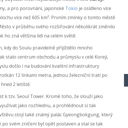
ony, a pro porovnání, japonské
Tokio
je osídleno více
 plochu více než 605 km². Prvním zmínky o tomto městě
 Město v průběhu svého rozšiřování několikrát změnilo
k ho zná většina lidí na celém světě.
ch, kdy do Soulu pravidelně přijíždělo mnoho
tak stalo centrum obchodu a průmyslu v celé Koreji,
yslu došlo i na budování kvalitní infrastruktury
otkán 12 linkami metra, jednou železniční tratí po
hned 2 letiště.
st k tzv. Seoul Tower. Kromě toho, že slouží jako
e využívat jako rozhlednu, a prohlédnout si tak
 návštěvu stojí také známý palác Gyeongbokgung, který
ý po svém zničení byl opět postaven a stal se tak