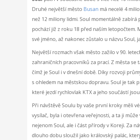
Druhé největší město
Busan
má necelé 4 mili
než 12 miliony lidmi. Soul momentálně zabírá
pochází již z roku 18 před naším letopočtem.
své jméno, až nakonec zůstalo u názvu Soul, ja
Největší rozmach však město zažilo v 90. lete
zahraničních pracovníků za prací. Z města se 
čímž je Soul i v dnešní době. Díky rozvoji prům
s ohledem na městskou dopravu. Soul je tak pr
které jezdí rychlovlak KTX a jeho součástí jsou 
Při návštěvě Soulu by vaše první kroky měli vé
vysílač, byla i otevřena veřejnosti, a ta ji můž
nejenom Soul, ale i část přírody v Koreji. Za
dlouho dobu sloužil jako královský palác, kter