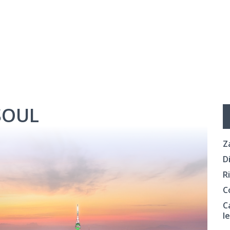
SOUL
Z
D
R
C
C
l