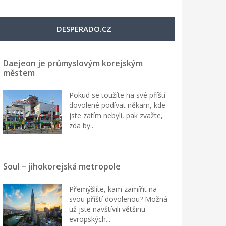
DESPERADO.CZ
Daejeon je průmyslovým korejským
městem
Pokud se toužíte na své příští
dovolené podívat někam, kde
jste zatím nebyli, pak zvažte,
zda by...
Soul – jihokorejská metropole
Přemýšlíte, kam zamířit na
svou příští dovolenou? Možná
už jste navštívili většinu
evropských...