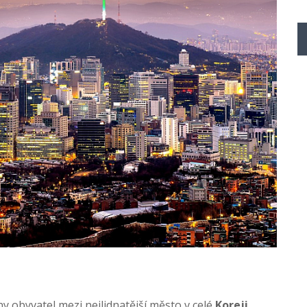
ny obyvatel mezi nejlidnatější město v celé
Koreji
.