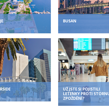
JE
BUSAN
ERSIDE
UŽ JSTE SI POJISTILI
LETENKY PROTI STORNU
ZPOŽDĚNÍ?