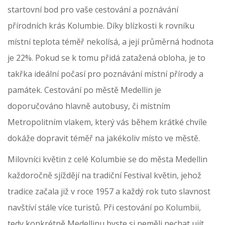
startovní bod pro vaše cestování a poznávání
přírodních krás Kolumbie. Díky blízkosti k rovníku
místní teplota téměř nekolísá, a její průměrná hodnota
je 22%. Pokud se k tomu přidá zatažená obloha, je to
takřka ideální počasí pro poznávání místní přírody a
památek. Cestování po městě Medellin je
doporučováno hlavně autobusy, či místním
Metropolitním vlakem, který vás během krátké chvíle
dokáže dopravit téměř na jakékoliv místo ve městě.
Milovníci květin z celé Kolumbie se do města Medellin
každoročně sjíždějí na tradiční Festival květin, jehož
tradice začala již v roce 1957 a každý rok tuto slavnost
navštíví stále více turistů. Při cestování po Kolumbii,
tedy konkrétně Medellinu byste si neměli nechat ujít