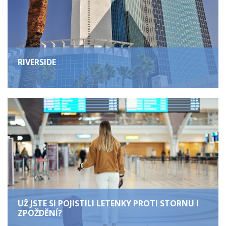
RIVERSIDE
UŽ JSTE SI POJISTILI LETENKY PROTI STORNU I
ZPOŽDĚNÍ?