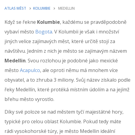
ATLAS MĚST
KOLUMBIE
MEDELLIN
Když se řekne
Kolumbie
, každému se pravděpodobně
vybaví město
Bogota
. V Kolumbii je však i množství
jiných velice zajímavých měst, které určitě stojí za
návštěvu. Jedním z nich je město se zajímavým názvem
Medellin
. Svou rozlohou je podobné jako mexické
město
Acapulco
, ale oproti němu má mnohem více
obyvatel, a to zhruba 3 miliony. Svůj název získalo podle
řeky Medellín, které protéká místním údolím a na jejímž
břehu město vyrostlo.
Díky své poloze se nad městem tyčí majestátné hory,
typické pro celou oblast Kolumbie. Pokud tedy máte
rádi vysokohorské túry, je město Medellin ideální