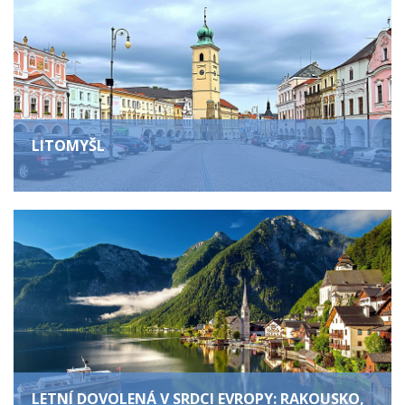
LITOMYŠL
LETNÍ DOVOLENÁ V SRDCI EVROPY: RAKOUSKO,