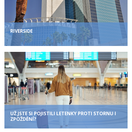
RIVERSIDE
UŽ JSTE SI POJISTILI LETENKY PROTI STORNU I
ZPOŽDĚNÍ?