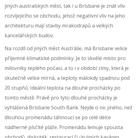
jiných australských měst, tak i u Brisbane je znát vliv
rozvíjejícího se obchodu, jehož negativní vliv na jeho
architekturu mají stavby mrakodrapů a velkých
kancelářských budov.
Na rozdíl od jiných měst Austrálie, má Brisbane velice
příjemné klimatické podmínky. Je to skvělé místo pro
milovníky teplého počasí, a to i v období zimy, která je
skutečně velice mírná, a teploty málokdy spadnou pod
20 stupňů. Ideální teplota na dlouhé procházky po
tomto městě. Právě pro tyto dlouhé procházky je
vyhlášená Brisbane South Bank. Nejde o nic jiného, než
dlouhou promenádu táhnoucí se po celé délce
nádherné písčité pláže. Promenádu lemuje spousta
obchodů, diskoték, restaurací či útulných kaváren.