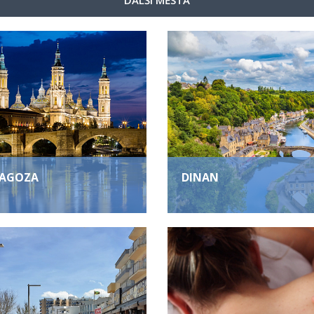
DALŠÍ MĚSTA
AGOZA
DINAN