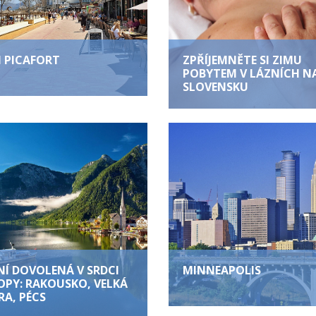
 PICAFORT
ZPŘÍJEMNĚTE SI ZIMU
POBYTEM V LÁZNÍCH N
SLOVENSKU
NÍ DOVOLENÁ V SRDCI
MINNEAPOLIS
OPY: RAKOUSKO, VELKÁ
RA, PÉCS