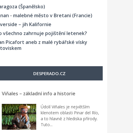
aragoza (Španělsko)
inan - malebné město v Bretani (Francie)
iverside – jih Kalifornie
o všechno zahrnuje pojištění letenek?
an Picafort aneb z malé rybářské vísky
etoviskem
DESPERADO.CZ
Viňales – základní info a historie
Údolí Viñales je největším
klenotem oblasti Pinar del Río,
a to hlavně z hlediska přírody.
Tuto...