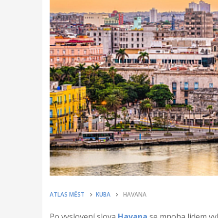
ATLAS MĚST
KUBA
HAVANA
Po vyslovení slova
Havana
se mnoha lidem vyba