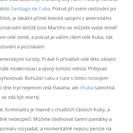
město
Santiago de Cuba
. Pokud při svém cestování po
vit, je ideální přímé letecké spojení z amerického
ezinárodní letiště Jose Martiho se můžete vydat téměř
m celé země, a pokud je vaším cílem celé Kuba, tak
stování a poznávání.
rickými turisty. Právě ti přinášeli celé této oblasti
álé modernizaci a vývoji tohoto města. Přibývali
 vyhovovali. Bohužel ruku v ruce s tímto rozvojem
o dne trpí nejenom celá Havana, ale i
Kuba
samotná.
j se zdá být marný.
. Kriminalita je hlavně v chudších částech Kuby, a
ádné nebezpečí. Můžete obdivovat tamní památky a
i pomalu rozpadat, a momentálně nejsou peníze na