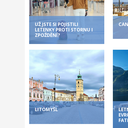
UŽ JSTE SI POJISTILI
CAN
LETENKY PROTI STORNU I
ZPOŽDĚNÍ?
LITOMYŠL
LET
EVR
FAT