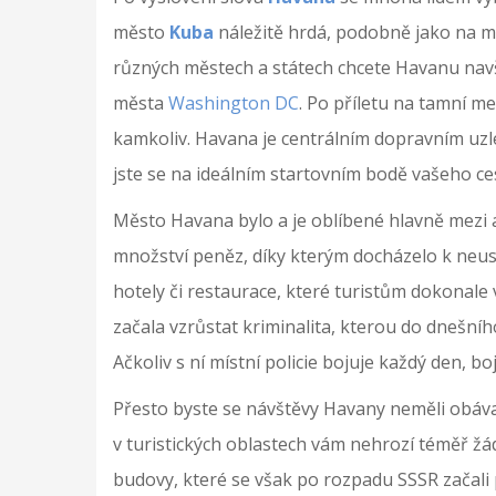
město
Kuba
náležitě hrdá, podobně jako na 
různých městech a státech chcete Havanu navští
města
Washington DC
. Po příletu na tamní m
kamkoliv. Havana je centrálním dopravním uzle
jste se na ideálním startovním bodě vašeho ce
Město Havana bylo a je oblíbené hlavně mezi ame
množství peněz, díky kterým docházelo k neust
hotely či restaurace, které turistům dokonale
začala vzrůstat kriminalita, kterou do dnešníh
Ačkoliv s ní místní policie bojuje každý den, bo
Přesto byste se návštěvy Havany neměli obávat
v turistických oblastech vám nehrozí téměř ž
budovy, které se však po rozpadu SSSR začal