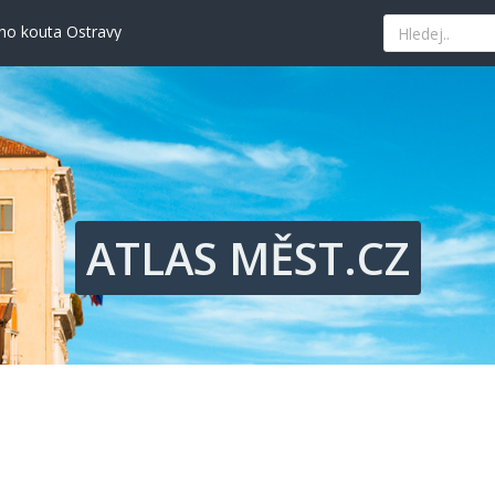
ého kouta Ostravy
kává tradici a nejlepší paellu
nad tyrkysovým mořem
edat ty nejvýhodnější nabídky
hled, historii i současné umění
ého kouta Ostravy
kává tradici a nejlepší paellu
nad tyrkysovým mořem
edat ty nejvýhodnější nabídky
ATLAS MĚST.CZ