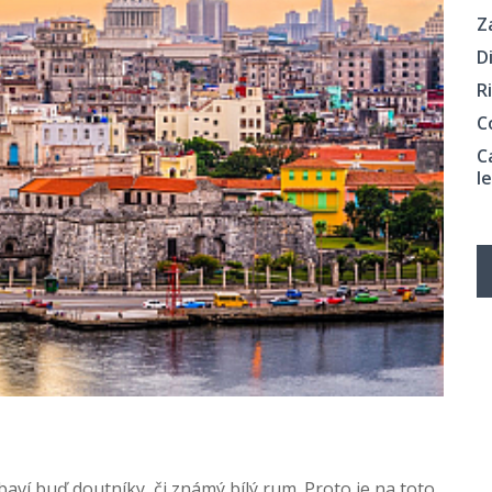
Z
D
R
C
C
l
ví buď doutníky, či známý bílý rum. Proto je na toto