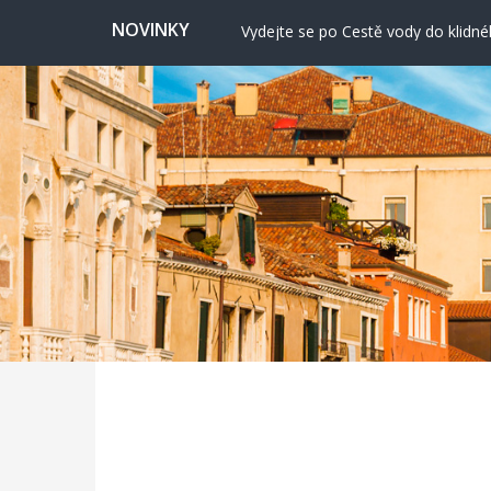
Nashville: Hudební srdce Ameriky
NOVINKY
Vydejte se po Cestě vody do klidn
Valencie: Město, kde futurismus pot
Cervione: Skrytý balkon Korsiky 
Ekonomické cestování: Kdy a kde hl
Svatojánská věž ve Frýdku nabízí vý
Nashville: Hudební srdce Ameriky
Vydejte se po Cestě vody do klidn
Valencie: Město, kde futurismus pot
Cervione: Skrytý balkon Korsiky 
Ekonomické cestování: Kdy a kde hl