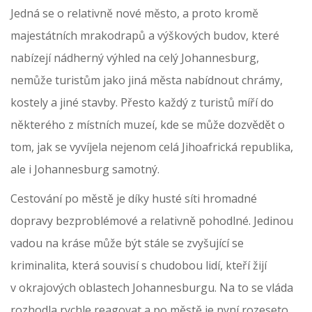
Jedná se o relativně nové město, a proto kromě
majestátních mrakodrapů a výškových budov, které
nabízejí nádherný výhled na celý Johannesburg,
nemůže turistům jako jiná města nabídnout chrámy,
kostely a jiné stavby. Přesto každý z turistů míří do
některého z místních muzeí, kde se může dozvědět o
tom, jak se vyvíjela nejenom celá Jihoafrická republika,
ale i Johannesburg samotný.
Cestování po městě je díky husté síti hromadné
dopravy bezproblémové a relativně pohodlné. Jedinou
vadou na kráse může být stále se zvyšující se
kriminalita, která souvisí s chudobou lidí, kteří žijí
v okrajových oblastech Johannesburgu. Na to se vláda
rozhodla rychle reagovat a po městě je nyní rozeseto