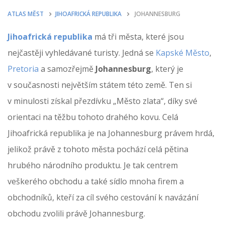
ATLAS MĚST
JIHOAFRICKÁ REPUBLIKA
JOHANNESBURG
Jihoafrická republika
má tři města, které jsou
nejčastěji vyhledávané turisty. Jedná se
Kapské Město
,
Pretoria
a samozřejmě
Johannesburg
, který je
v současnosti největším státem této země. Ten si
v minulosti získal přezdívku „Město zlata“, díky své
orientaci na těžbu tohoto drahého kovu. Celá
Jihoafrická republika je na Johannesburg právem hrdá,
jelikož právě z tohoto města pochází celá pětina
hrubého národního produktu. Je tak centrem
veškerého obchodu a také sídlo mnoha firem a
obchodníků, kteří za cíl svého cestování k navázání
obchodu zvolili právě Johannesburg.