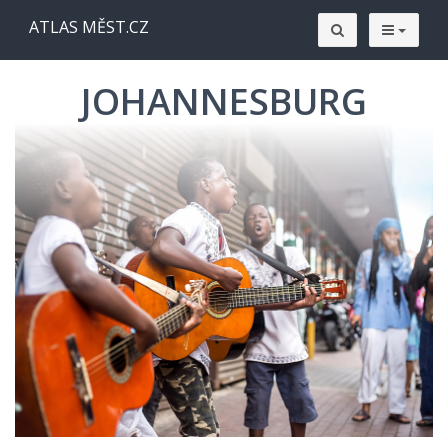
ATLAS MĚST.CZ
JOHANNESBURG