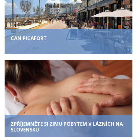
CAN PICAFORT
ZPŘÍJEMNĚTE SI ZIMU POBYTEM V LÁZNÍCH NA
SLOVENSKU