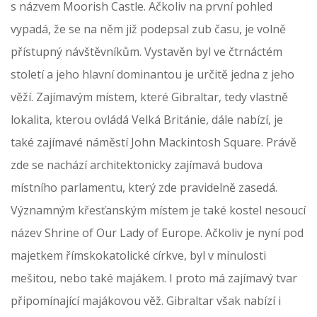
s názvem Moorish Castle. Ačkoliv na první pohled
vypadá, že se na něm již podepsal zub času, je volně
přístupný návštěvníkům. Vystavěn byl ve čtrnáctém
století a jeho hlavní dominantou je určitě jedna z jeho
věží. Zajímavým místem, které Gibraltar, tedy vlastně
lokalita, kterou ovládá Velká Británie, dále nabízí, je
také zajímavé náměstí John Mackintosh Square. Právě
zde se nachází architektonicky zajímavá budova
místního parlamentu, který zde pravidelně zasedá.
Významným křesťanským místem je také kostel nesoucí
název Shrine of Our Lady of Europe. Ačkoliv je nyní pod
majetkem římskokatolické církve, byl v minulosti
mešitou, nebo také majákem. I proto má zajímavý tvar
připomínající majákovou věž. Gibraltar však nabízí i