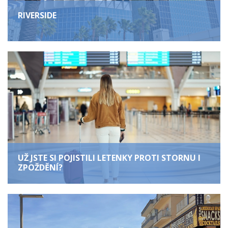
RIVERSIDE
UŽ JSTE SI POJISTILI LETENKY PROTI STORNU I
ZPOŽDĚNÍ?