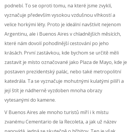
podnebí. To se oproti tomu, na které jsme zvyklí,
vyznačuje především vysokou vzdušnou vlhkostí a
velice horkými léty. Proto je ideální navštívit nejenom
Argentinu, ale i Buenos Aires v chladnějších měsících,
které nám dovolí pohodlnější cestování po jeho
krásách. První zastávkou, kde bychom se určitě měli
zastavit je místo označované jako Plaza de Mayo, kde je
postaven prezidentský palác, nebo také metropolitní
katedrála. Ta se vyznačuje mohutnými kulatými pilíři a
její štít je nádherně vyzdoben mnoha obrazy
vytesanými do kamene.
V Buenos Aires ale mnoho turistů míří i k místu
zvanému Cementario de la Recoleta, a jak už název
napovídá, jedná se skutečně o hřbitov. Ten je však